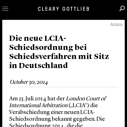
Actions
Professionals
Our Practice
Die neue LCIA-
Schiedsordnung bei
Innovation
Schiedsverfahren mit Sitz
Careers
in Deutschland
News & Insights
About Us
October 30, 2014
Locations
Am 25. Juli 2014 hat der
London Court of
International Arbitration
(„LCIA“) die
Verabschiedung einer neuen LCIA-
Schiedsordnung bekannt gegeben. Die
Schiedsordnung 2014, die die