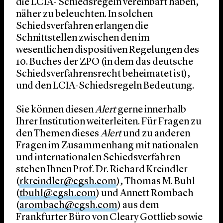
die LCIA- Schiedsregeln vereinbart haben,
näher zu beleuchten. In solchen
Schiedsverfahren erlangen die
Schnittstellen zwischen den im
wesentlichen dispositiven Regelungen des
10. Buches der ZPO (in dem das deutsche
Schiedsverfahrensrecht beheimatet ist),
und den LCIA-Schiedsregeln Bedeutung.
Sie können diesen
Alert
gerne innerhalb
Ihrer Institution weiterleiten. Für Fragen zu
den Themen dieses
Alert
und zu anderen
Fragen im Zusammenhang mit nationalen
und internationalen Schiedsverfahren
stehen Ihnen Prof. Dr. Richard Kreindler
(
rkreindler@cgsh.com
), Thomas M. Buhl
(
tbuhl@cgsh.com
) und Annett Rombach
(
arombach@cgsh.com
) aus dem
Frankfurter Büro von Cleary Gottlieb sowie